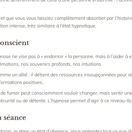
t que vous vous laissiez complètement absorber par l’histoire 
on intense, très similaire à l’état hypnotique.
conscient
ose ne vise pas à « endormir » la personne, mais à l’aider à e
motions, nos souvenirs profonds, nos intuitions.
omme un allié : il détient des ressources insoupçonnées pour a
ormations positives.
de fumer peut consciemment vouloir changer, mais sentir une « 
sécurité ou de détente. L’hypnose permet d’agir à ce niveau-là,
a séance
ormi, ni dans un état d’absence. Vous entendez tout ce que di