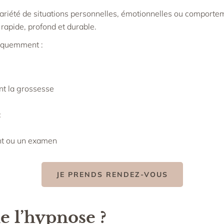
été de situations personnelles, émotionnelles ou comportemen
rapide, profond et durable.
équemment :
nt la grossesse
c
nt ou un examen
JE PRENDS RENDEZ-VOUS
 l’hypnose ?