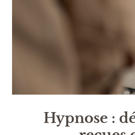
Hypnose : dé
reçues e