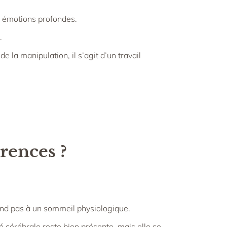
os émotions profondes.
.
 la manipulation, il s’agit d’un travail
rences ?
ond pas à un sommeil physiologique.
 cérébrale reste bien présente, mais elle se