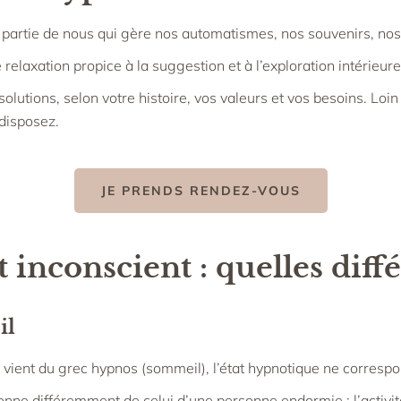
te partie de nous qui gère nos automatismes, nos souvenirs, n
relaxation propice à la suggestion et à l’exploration intérieure
utions, selon votre histoire, vos valeurs et vos besoins. Loin de
 disposez.
JE PRENDS RENDEZ-VOUS
inconscient : quelles diffé
il
vient du grec hypnos (sommeil), l’état hypnotique ne corresp
nne différemment de celui d’une personne endormie : l’activité